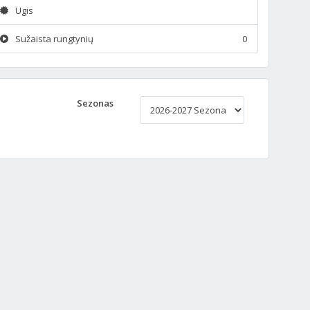
Ugis
Sužaista rungtynių
0
Sezonas